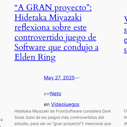
“A GRAN proyecto”:
Hidetaka Miyazaki
reflexiona sobre este
controvertido juego de
Software que condujo a
Elden Ring
May 27, 2025
—
Neto
por
en
Videojuegos
U
Hidetaka Miyazaki de FromSoftware considera Dark
e
Souls 2uno de los juegos más controvertidos del
ra
a
estudio, para ser un “gran proyecto“Y menciona que
o