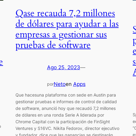
Qase recauda 7,2 millones
de dólares para ayudar a las
empresas a gestionar sus
pruebas de software
e
Ago 25, 2023
—
Neto
en
Apps
por
Que hacesuna plataforma con sede en Austin para
gestionar pruebas e informes de control de calidad
de software, anunció hoy que recaudó 7,2 millones
S
de dólares en una ronda Serie A liderada por
e
Chrome Capital con la participación de FinSight
o
“
Ventures y S16VC. Nikita Fedorov, director ejecutivo
e
y fundador, dice que las ganancias se destinarán…