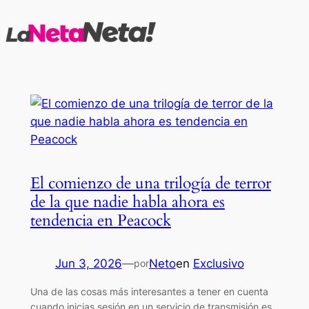
Saltar
al
contenido
El comienzo de una trilogía de terror
de la que nadie habla ahora es
tendencia en Peacock
Jun 3, 2026
—
Neto
en
Exclusivo
por
Una de las cosas más interesantes a tener en cuenta
cuando inicias sesión en un servicio de transmisión es