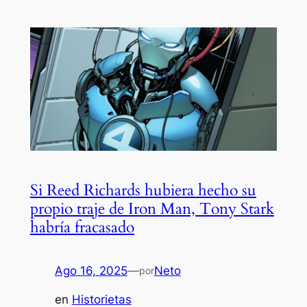
Si Reed Richards hubiera hecho su
propio traje de Iron Man, Tony Stark
habría fracasado
Ago 16, 2025
—
Neto
por
en
Historietas