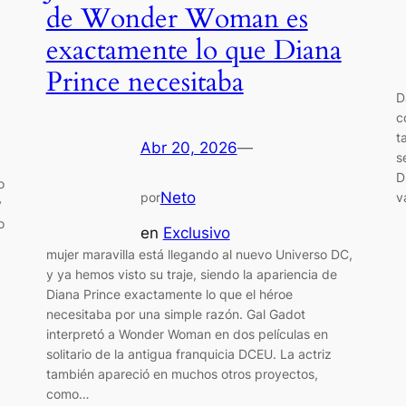
de Wonder Woman es
exactamente lo que Diana
Prince necesitaba
D
c
t
Abr 20, 2026
—
s
D
o
Neto
v
por
y
o
en
Exclusivo
mujer maravilla está llegando al nuevo Universo DC,
y ya hemos visto su traje, siendo la apariencia de
Diana Prince exactamente lo que el héroe
necesitaba por una simple razón. Gal Gadot
interpretó a Wonder Woman en dos películas en
solitario de la antigua franquicia DCEU. La actriz
también apareció en muchos otros proyectos,
como…