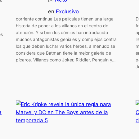
s
en
Exclusivo
corriente continua Las películas tienen una larga
D
historia de poner a los villanos en el centro de
f
atención. Y si bien los cómics han introducido
a
és
muchos antagonistas geniales y complejos contra
l
los que deben luchar varios héroes, a menudo se
m
considera que Batman tiene la mejor galería de
e
pícaros. Villanos como Joker, Riddler, Penguin y…
p
J