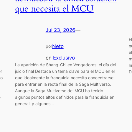
que necesita el MCU
Jul 23, 2026
—
E
n
Neto
por
e
en
Exclusivo
m
La aparición de Shang-Chi en Vengadores: el día del
h
er
juicio final Destaca un tema clave para el MCU en el
D
do
que idealmente la franquicia necesita concentrarse
para entrar en la recta final de la Saga Multiverso.
Aunque la Saga Multiverso del MCU ha tenido
e
algunos puntos altos definidos para la franquicia en
general, y algunos…