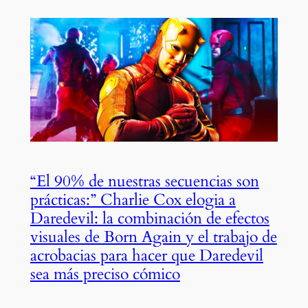
“El 90% de nuestras secuencias son
prácticas:” Charlie Cox elogia a
Daredevil: la combinación de efectos
visuales de Born Again y el trabajo de
acrobacias para hacer que Daredevil
sea más preciso cómico