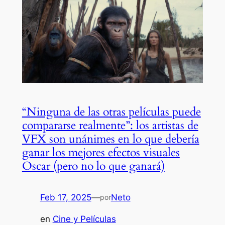
“Ninguna de las otras películas puede
compararse realmente”: los artistas de
VFX son unánimes en lo que debería
ganar los mejores efectos visuales
Oscar (pero no lo que ganará)
Feb 17, 2025
—
Neto
por
en
Cine y Películas