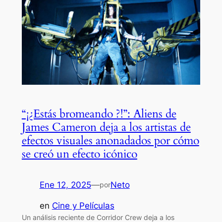
“¡¿Estás bromeando ?!”: Aliens de
James Cameron deja a los artistas de
efectos visuales anonadados por cómo
se creó un efecto icónico
Ene 12, 2025
—
Neto
por
en
Cine y Películas
Un análisis reciente de Corridor Crew deja a los