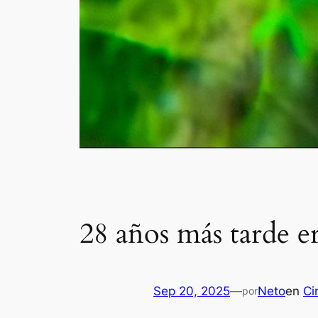
28 años más tarde er
Sep 20, 2025
—
Neto
en
Ci
por