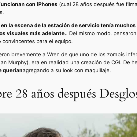
 funcionan con iPhones
(cual
28 años después
fue film
s.
en la escena de la estación de servicio tenía muchos 
os visuales más adelante.
. Del mismo modo, pensaron 
 convincentes para el equipo.
ieron brevemente a Wren de que uno de los zombis infec
lian Murphy), era en realidad una creación de CGI. De h
e querían
agregando a su look con maquillaje.
re 28 años después Desglose