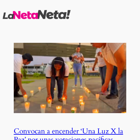
Saltar
al
contenido
Convocan a encender ‘Una Luz X la
Paz’ por unas votaciones pacíficas