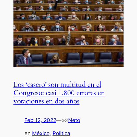
Los ‘casero’ son multitud en el
Congreso: casi 1.800 errores en
votaciones en dos años
Feb 12, 2022
—
Neto
por
en
México
, 
Politica