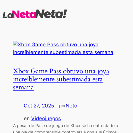
Saltar
al
contenido
Xbox Game Pass obtuvo una joya
increíblemente subestimada esta
semana
Oct 27, 2025
—
Neto
por
en
Videojuegos
A pesar de Pase de juego de Xbox se ha enfrentado a
una ola de comprensible controversia con sus últimos