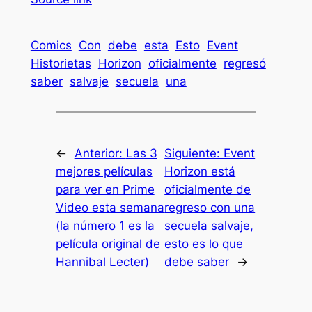
Comics
Con
debe
esta
Esto
Event
Historietas
Horizon
oficialmente
regresó
saber
salvaje
secuela
una
←
Anterior:
Las 3
Siguiente:
Event
mejores películas
Horizon está
para ver en Prime
oficialmente de
Video esta semana
regreso con una
(la número 1 es la
secuela salvaje,
película original de
esto es lo que
Hannibal Lecter)
debe saber
→