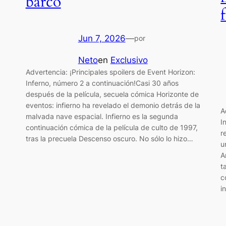
barco
Jun 7, 2026
—
por
Neto
en
Exclusivo
Advertencia: ¡Principales spoilers de Event Horizon:
Inferno, número 2 a continuación!Casi 30 años
después de la película, secuela cómica Horizonte de
eventos: infierno ha revelado el demonio detrás de la
A
malvada nave espacial. Infierno es la segunda
I
continuación cómica de la película de culto de 1997,
r
tras la precuela Descenso oscuro. No sólo lo hizo…
u
A
t
c
i