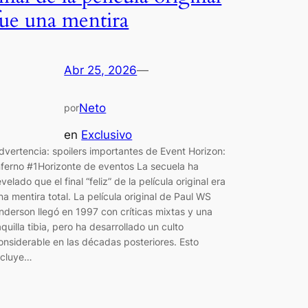
fue una mentira
Abr 25, 2026
—
Neto
por
en
Exclusivo
dvertencia: spoilers importantes de Event Horizon:
nferno #1Horizonte de eventos La secuela ha
evelado que el final “feliz” de la película original era
na mentira total. La película original de Paul WS
nderson llegó en 1997 con críticas mixtas y una
aquilla tibia, pero ha desarrollado un culto
onsiderable en las décadas posteriores. Esto
ncluye…