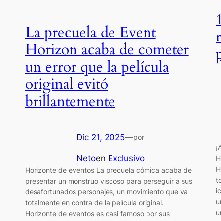
La precuela de Event
Horizon acaba de cometer
un error que la película
original evitó
brillantemente
Dic 21, 2025
—
por
¡
Neto
en
Exclusivo
H
H
Horizonte de eventos La precuela cómica acaba de
t
presentar un monstruo viscoso para perseguir a sus
i
desafortunados personajes, un movimiento que va
u
totalmente en contra de la película original.
u
Horizonte de eventos es casi famoso por sus