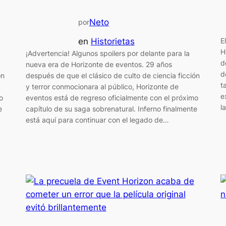
Neto
por
en
Historietas
E
H
¡Advertencia! Algunos spoilers por delante para la
d
nueva era de Horizonte de eventos. 29 años
d
ón
después de que el clásico de culto de ciencia ficción
t
y terror conmocionara al público, Horizonte de
e
o
eventos está de regreso oficialmente con el próximo
l
e
capítulo de su saga sobrenatural. Inferno finalmente
está aquí para continuar con el legado de…