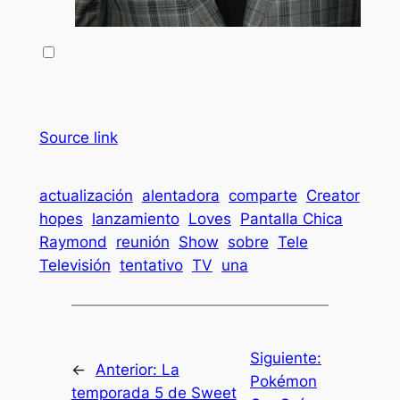
Source link
actualización
alentadora
comparte
Creator
hopes
lanzamiento
Loves
Pantalla Chica
Raymond
reunión
Show
sobre
Tele
Televisión
tentativo
TV
una
Siguiente:
←
Anterior:
La
Pokémon
temporada 5 de Sweet