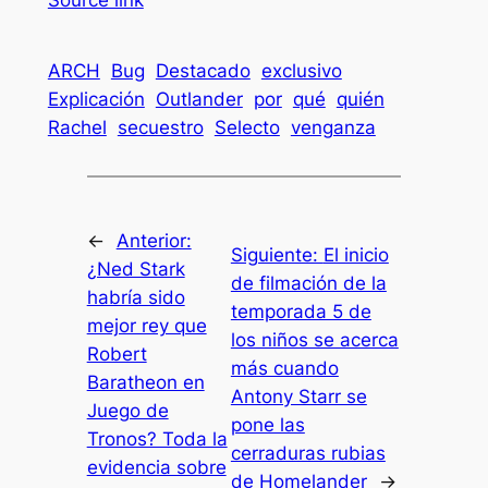
Source link
ARCH
Bug
Destacado
exclusivo
Explicación
Outlander
por
qué
quién
Rachel
secuestro
Selecto
venganza
←
Anterior:
Siguiente:
El inicio
¿Ned Stark
de filmación de la
habría sido
temporada 5 de
mejor rey que
los niños se acerca
Robert
más cuando
Baratheon en
Antony Starr se
Juego de
pone las
Tronos? Toda la
cerraduras rubias
evidencia sobre
de Homelander
→