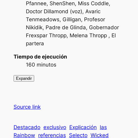
Pfannee, ShenShen, Miss Coddle,
Doctor Dillamond (voz), Avaric
Tenmeadows, Gilligan, Profesor
Nikidik, Padre de Glinda, Gobernador
Frexspar Thropp, Melena Thropp , El
partera
Tiempo de ejecución
160 minutos
Expandir
Source link
Destacado
exclusivo
Explicación
las
Rainbow
referencias
Selecto
Wicked