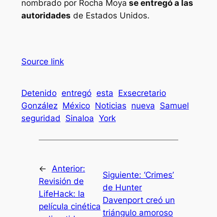
nombrado por Rocha Moya
se entregó a las
autoridades
de Estados Unidos.
Source link
Detenido
entregó
esta
Exsecretario
González
México
Noticias
nueva
Samuel
seguridad
Sinaloa
York
←
Anterior:
Siguiente:
‘Crimes’
Revisión de
de Hunter
LifeHack: la
Davenport creó un
película cinética
triángulo amoroso