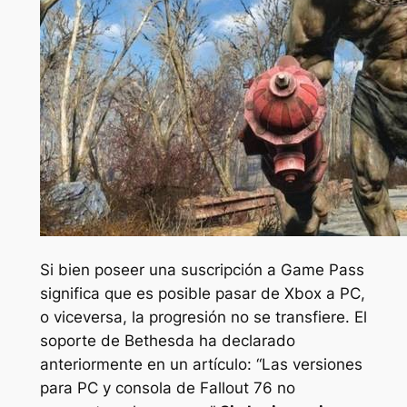
Si bien poseer una suscripción a Game Pass
significa que es posible pasar de Xbox a PC,
o viceversa, la progresión no se transfiere. El
soporte de Bethesda ha declarado
anteriormente en un artículo: “
Las versiones
para PC y consola de Fallout 76 no