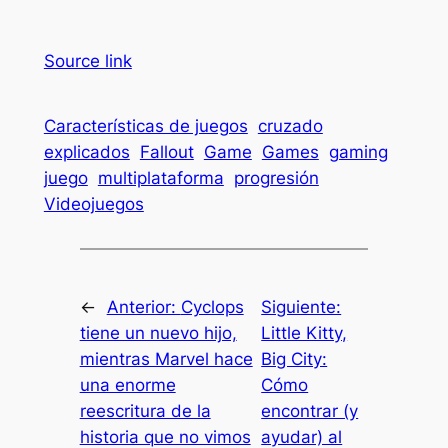
Source link
Características de juegos
cruzado
explicados
Fallout
Game
Games
gaming
juego
multiplataforma
progresión
Videojuegos
←
Anterior:
Cyclops
Siguiente:
tiene un nuevo hijo,
Little Kitty,
mientras Marvel hace
Big City:
una enorme
Cómo
reescritura de la
encontrar (y
historia que no vimos
ayudar) al