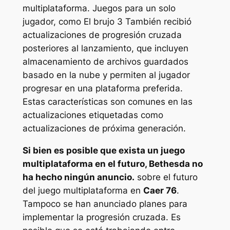
multiplataforma. Juegos para un solo
jugador, como
El brujo 3
También recibió
actualizaciones de progresión cruzada
posteriores al lanzamiento, que incluyen
almacenamiento de archivos guardados
basado en la nube y permiten al jugador
progresar en una plataforma preferida.
Estas características son comunes en las
actualizaciones etiquetadas como
actualizaciones de próxima generación.
Si bien es posible que exista un juego
multiplataforma en el futuro, Bethesda no
ha hecho ningún anuncio.
sobre el futuro
del juego multiplataforma en
Caer 76
.
Tampoco se han anunciado planes para
implementar la progresión cruzada. Es