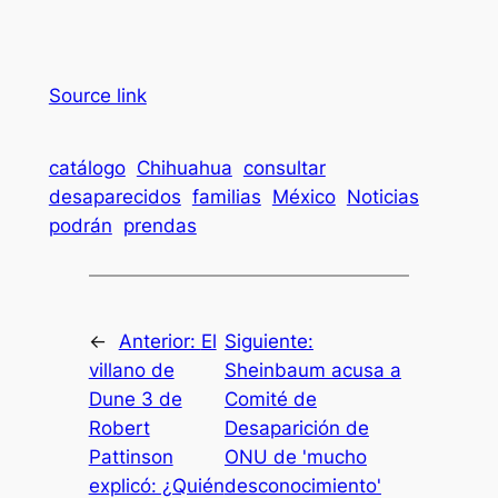
Source link
catálogo
Chihuahua
consultar
desaparecidos
familias
México
Noticias
podrán
prendas
←
Anterior:
El
Siguiente:
villano de
Sheinbaum acusa a
Dune 3 de
Comité de
Robert
Desaparición de
Pattinson
ONU de 'mucho
explicó: ¿Quién
desconocimiento'