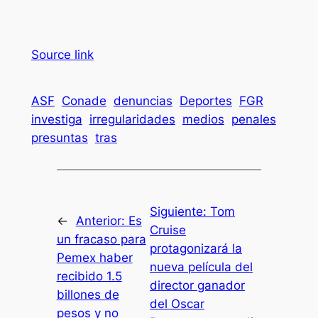
Source link
ASF
Conade
denuncias
Deportes
FGR
investiga
irregularidades
medios
penales
presuntas
tras
Siguiente:
Tom
←
Anterior:
Es
Cruise
un fracaso para
protagonizará la
Pemex haber
nueva película del
recibido 1.5
director ganador
billones de
del Oscar
pesos y no