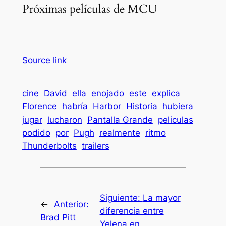
Próximas películas de MCU
Source link
cine
David
ella
enojado
este
explica
Florence
habría
Harbor
Historia
hubiera
jugar
lucharon
Pantalla Grande
peliculas
podido
por
Pugh
realmente
ritmo
Thunderbolts
trailers
Siguiente:
La mayor
←
Anterior:
diferencia entre
Brad Pitt
Yelena en