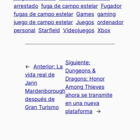
arrestado
fuga de campo estelar
Fugador
fugas de campo estelar
Games
gaming
juego de campo estelar
Juegos
ordenador
personal
Starfield
Videojuegos
Xbox
Siguiente:
←
Anterior:
La
Dungeons &
vida real de
Dragons: Honor
Jann
Among Thieves
Mardenborough
ahora se transmite
después de
en una nueva
Gran Turismo
plataforma
→