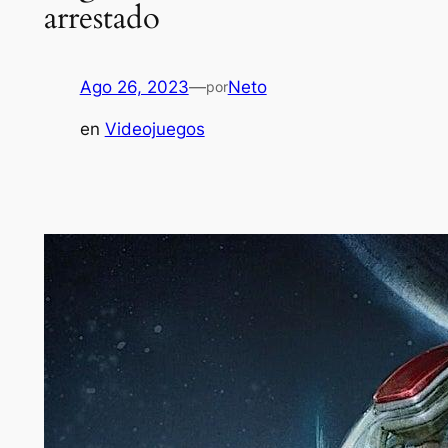
arrestado
Ago 26, 2023
—
Neto
por
en
Videojuegos