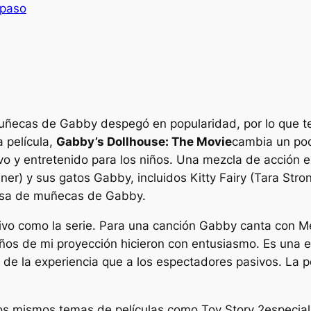
paso
uñecas de Gabby
despegó en popularidad, por lo que te
a película,
Gabby’s Dollhouse: The Movie
cambia un poco
 y entretenido para los niños. Una mezcla de acción en
r) y sus gatos Gabby, incluidos Kitty Fairy (Tara Strong
casa de muñecas de Gabby.
ivo como la serie. Para una canción Gabby canta con M
iños de mi proyección hicieron con entusiasmo. Es una
 de la experiencia que a los espectadores pasivos. La p
los mismos temas de películas como
Toy Story 2
especia