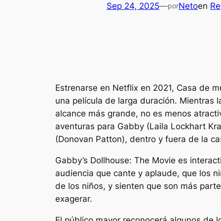
Sep 24, 2025
—
Neto
en
Re
por
Estrenarse en Netflix en 2021,
Casa de m
una película de larga duración. Mientras l
alcance más grande, no es menos atractivo
aventuras para Gabby (Laila Lockhart Krane
(Donovan Patton), dentro y fuera de la 
Gabby’s Dollhouse: The Movie
es interact
audiencia que cante y aplaude, que los n
de los niños, y sienten que son más parte
exagerar.
El público mayor reconocerá algunos de 