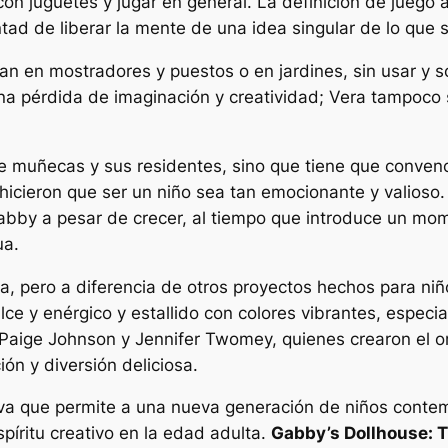
n juguetes y jugar en general. La definición de juego aq
ntad de liberar la mente de una idea singular de lo que s
an en mostradores y puestos o en jardines, sin usar y so
una pérdida de imaginación y creatividad; Vera tampoco
e muñecas y sus residentes, sino que tiene que conven
 hicieron que ser un niño sea tan emocionante y valios
by a pesar de crecer, al tiempo que introduce un moment
ua.
a, pero a diferencia de otros proyectos hechos para ni
lce y enérgico y estallido con colores vibrantes, especi
 Paige Johnson y Jennifer Twomey, quienes crearon el o
ión y diversión deliciosa.
xiva que permite a una nueva generación de niños contempl
píritu creativo en la edad adulta.
Gabby’s Dollhouse: 