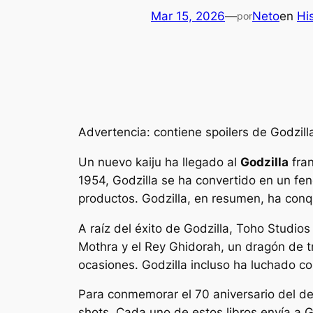
Mar 15, 2026
—
Neto
en
Hi
por
Advertencia: contiene spoilers de
Godzill
Un nuevo kaiju ha llegado al
Godzilla
fran
1954, Godzilla se ha convertido en un fen
productos. Godzilla, en resumen, ha con
A raíz del éxito de Godzilla, Toho Studio
Mothra y el Rey Ghidorah, un dragón de tr
ocasiones. Godzilla incluso ha luchado co
Para conmemorar el 70 aniversario del de
shots. Cada uno de estos libros envía a 