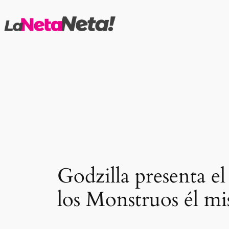
Saltar
al
contenido
Godzilla presenta e
los Monstruos él m