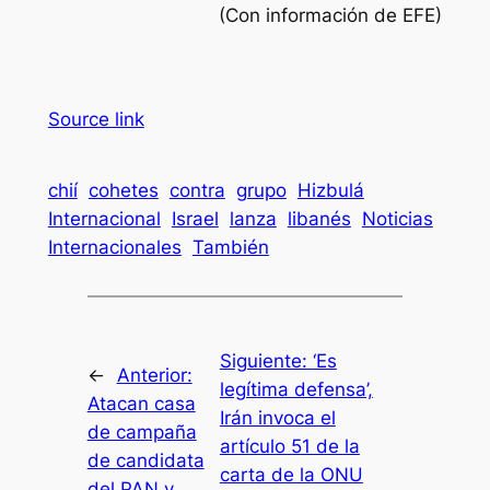
(Con información de EFE)
Source link
chií
cohetes
contra
grupo
Hizbulá
Internacional
Israel
lanza
libanés
Noticias
Internacionales
También
Siguiente:
‘Es
←
Anterior:
legítima defensa’,
Atacan casa
Irán invoca el
de campaña
artículo 51 de la
de candidata
carta de la ONU
del PAN y