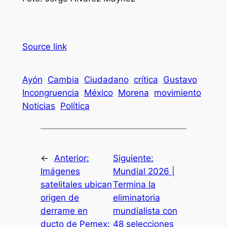
Source link
Ayón
Cambia
Ciudadano
crítica
Gustavo
Incongruencia
México
Morena
movimiento
Noticias
Política
←
Anterior:
Siguiente:
Imágenes
Mundial 2026 |
satelitales ubican
Termina la
origen de
eliminatoria
derrame en
mundialista con
ducto de Pemex:
48 selecciones