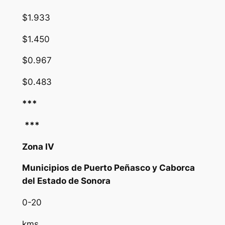
$1.933
$1.450
$0.967
$0.483
***
***
Zona IV
Municipios de Puerto Peñasco y Caborca
del Estado de Sonora
0-20
kms