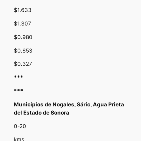
$1.633
$1.307
$0.980
$0.653
$0.327
***
***
Municipios de Nogales, Sáric, Agua Prieta
del Estado de Sonora
0-20
kms