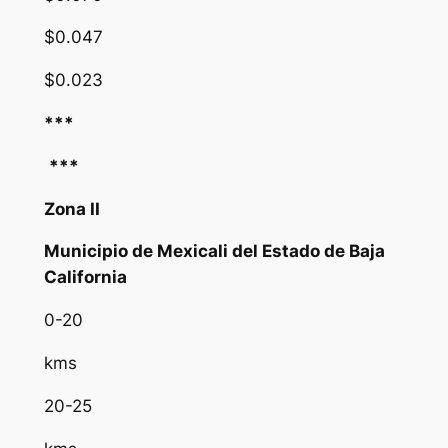
$0.047
$0.023
***
***
Zona II
Municipio de Mexicali del Estado de Baja
California
0-20
kms
20-25