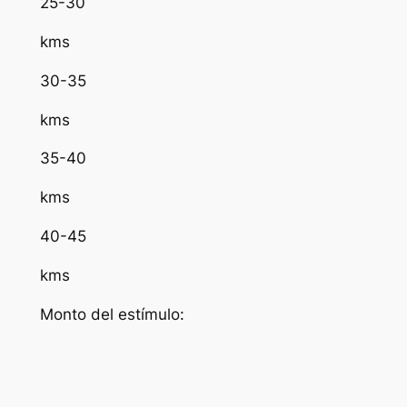
25-30
kms
30-35
kms
35-40
kms
40-45
kms
Monto del estímulo: