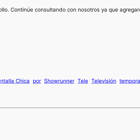
rrollo. Continúe consultando con nosotros ya que agre
ntalla Chica
por
Showrunner
Tele
Televisión
tempor