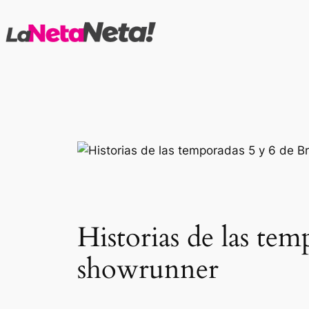
Saltar
al
contenido
Historias de las te
showrunner