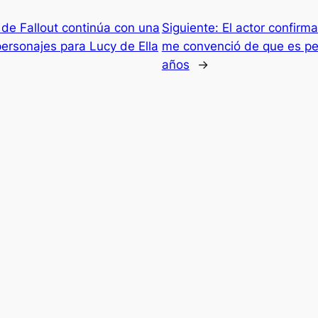
de Fallout continúa con una
Siguiente:
El actor confirm
ersonajes para Lucy de Ella
me convenció de que es per
años
→