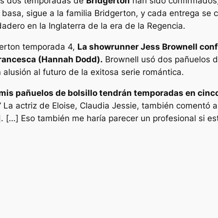
mas dos temporadas de
Bridgerton
han sido confirmados,
se basa, sigue a la familia Bridgerton, y cada entrega s
adero en la Inglaterra de la era de la Regencia.
erton
temporada 4,
La showrunner Jess Brownell conf
 Francesca (Hannah Dodd).
Brownell usó dos pañuelos de
n alusión al futuro de la exitosa serie romántica.
mis pañuelos de bolsillo tendrán temporadas en cinco
” La actriz de Eloise, Claudia Jessie, también comentó
]. […] Eso también me haría parecer un profesional si es