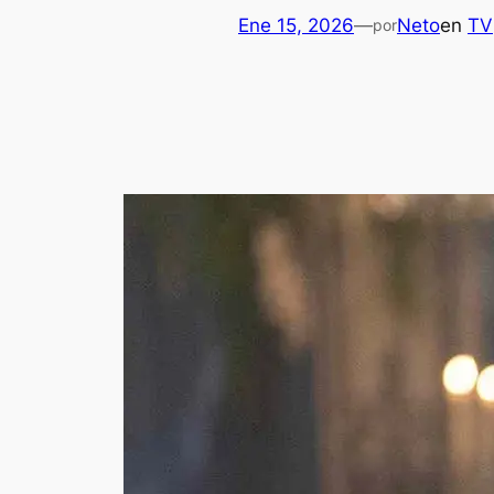
Ene 15, 2026
—
Neto
en
TV
por