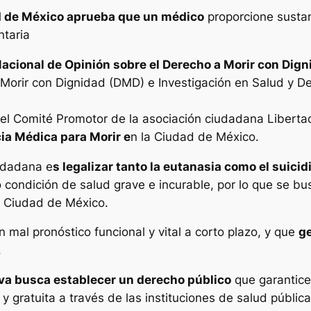
ad de México aprueba que un médico
proporcione sustan
ntaria
acional de Opinión sobre el Derecho a Morir con Dign
a Morir con Dignidad (DMD) e Investigación en Salud y De
 el Comité Promotor de la asociación ciudadana Liberta
ia Médica para Morir e
n la Ciudad de México.
iudadana e
s legalizar tanto la eutanasia como el suic
ondición de salud grave e incurable, por lo que se bu
la Ciudad de México.
n mal pronóstico funcional y vital a corto plazo, y que
ge
.
tiva busca establecer un derecho público
que garantice
gratuita a través de las instituciones de salud públicas