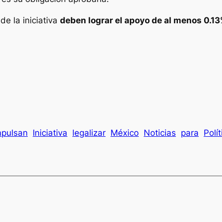
e la iniciativa
deben lograr el apoyo de al menos 0.13
mpulsan
Iniciativa
legalizar
México
Noticias
para
Polít