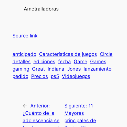
Ametralladoras
Source link
anticipado
Características de juegos
Circle
detalles
ediciones
fecha
Game
Games
gaming
Great
Indiana
Jones
lanzamiento
pedido
Precios
ps5
Videojuegos
←
Anterior:
Siguiente:
11
¿Cuánto de la
Mayores
adolescencia se
principales de