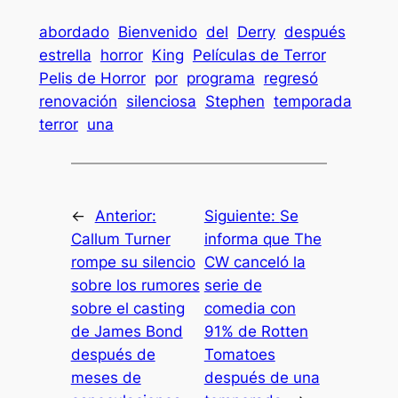
abordado
Bienvenido
del
Derry
después
estrella
horror
King
Películas de Terror
Pelis de Horror
por
programa
regresó
renovación
silenciosa
Stephen
temporada
terror
una
←
Anterior:
Siguiente:
Se
Callum Turner
informa que The
rompe su silencio
CW canceló la
sobre los rumores
serie de
sobre el casting
comedia con
de James Bond
91% de Rotten
después de
Tomatoes
meses de
después de una