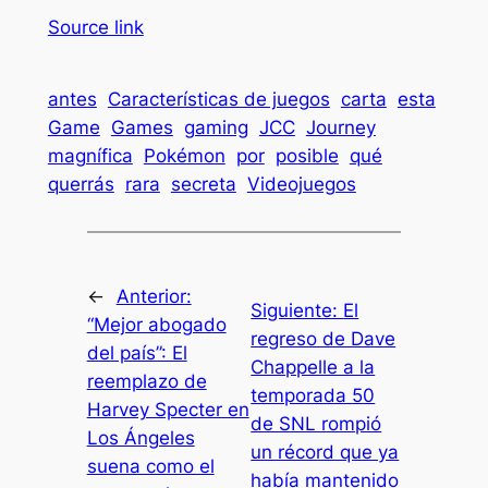
Source link
antes
Características de juegos
carta
esta
Game
Games
gaming
JCC
Journey
magnífica
Pokémon
por
posible
qué
querrás
rara
secreta
Videojuegos
←
Anterior:
Siguiente:
El
“Mejor abogado
regreso de Dave
del país”: El
Chappelle a la
reemplazo de
temporada 50
Harvey Specter en
de SNL rompió
Los Ángeles
un récord que ya
suena como el
había mantenido