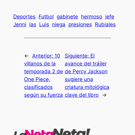
Deportes
Futbol
gabinete
hermoso
jefe
Jenni
las
Luis
niega
presiones
Rubiales
←
Anterior:
10
Siguiente:
El
villanos de la
avance del tráiler
temporada 2 de
de Percy Jackson
One Piece,
sugiere una
clasificados
criatura mitológica
según su fuerza
clave del libro
→