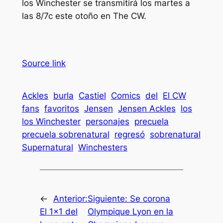
los Winchester
se transmitirá los martes a
las 8/7c este otoño en The CW.
Source link
Ackles
burla
Castiel
Comics
del
El CW
fans
favoritos
Jensen
Jensen Ackles
los
los Winchester
personajes
precuela
precuela sobrenatural
regresó
sobrenatural
Supernatural
Winchesters
←
Anterior:
Siguiente:
Se corona
El 1×1 del
Olympique Lyon en la