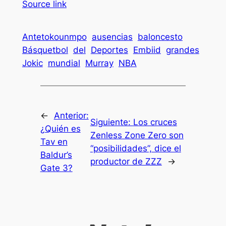
Source link
Antetokounmpo
ausencias
baloncesto
Básquetbol
del
Deportes
Embiid
grandes
Jokic
mundial
Murray
NBA
←
Anterior:
Siguiente:
Los cruces
¿Quién es
Zenless Zone Zero son
Tav en
“posibilidades”, dice el
Baldur’s
productor de ZZZ
→
Gate 3?