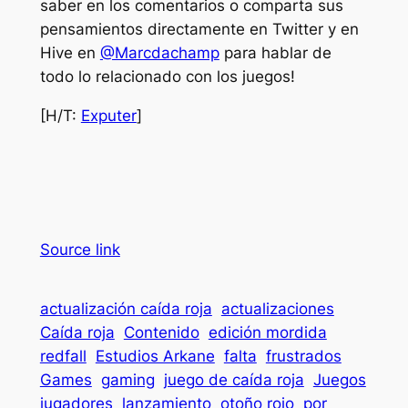
saber en los comentarios o comparta sus
pensamientos directamente en Twitter y en
Hive en
@Marcdachamp
para hablar de
todo lo relacionado con los juegos!
[H/T:
Exputer
]
Source link
actualización caída roja
actualizaciones
Caída roja
Contenido
edición mordida
redfall
Estudios Arkane
falta
frustrados
Games
gaming
juego de caída roja
Juegos
jugadores
lanzamiento
otoño rojo
por