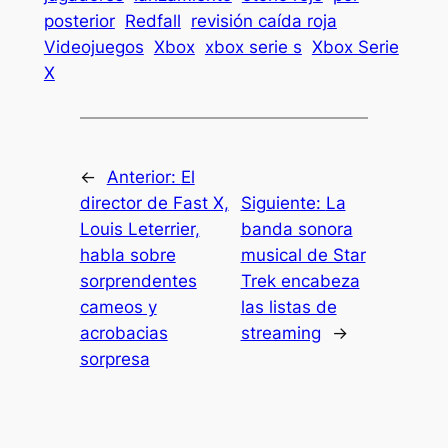
posterior
Redfall
revisión caída roja
Videojuegos
Xbox
xbox serie s
Xbox Serie
X
←
Anterior:
El
director de Fast X,
Siguiente:
La
Louis Leterrier,
banda sonora
habla sobre
musical de Star
sorprendentes
Trek encabeza
cameos y
las listas de
acrobacias
streaming
→
sorpresa