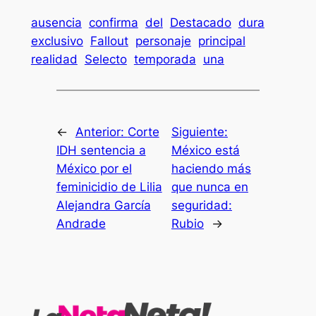
ausencia
confirma
del
Destacado
dura
exclusivo
Fallout
personaje
principal
realidad
Selecto
temporada
una
←
Anterior:
Corte
Siguiente:
IDH sentencia a
México está
México por el
haciendo más
feminicidio de Lilia
que nunca en
Alejandra García
seguridad:
Andrade
Rubio
→