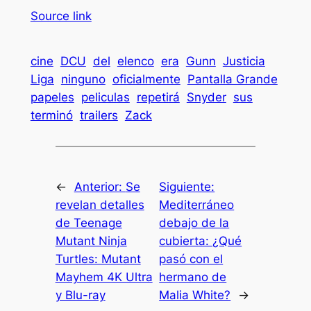
Source link
cine
DCU
del
elenco
era
Gunn
Justicia
Liga
ninguno
oficialmente
Pantalla Grande
papeles
peliculas
repetirá
Snyder
sus
terminó
trailers
Zack
←
Anterior:
Se
Siguiente:
revelan detalles
Mediterráneo
de Teenage
debajo de la
Mutant Ninja
cubierta: ¿Qué
Turtles: Mutant
pasó con el
Mayhem 4K Ultra
hermano de
y Blu-ray
Malia White?
→