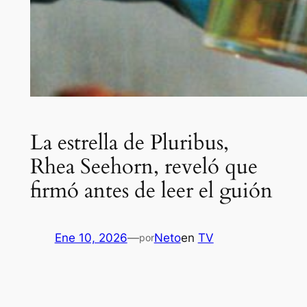
La estrella de Pluribus,
Rhea Seehorn, reveló que
firmó antes de leer el guión
Ene 10, 2026
—
Neto
en
TV
por