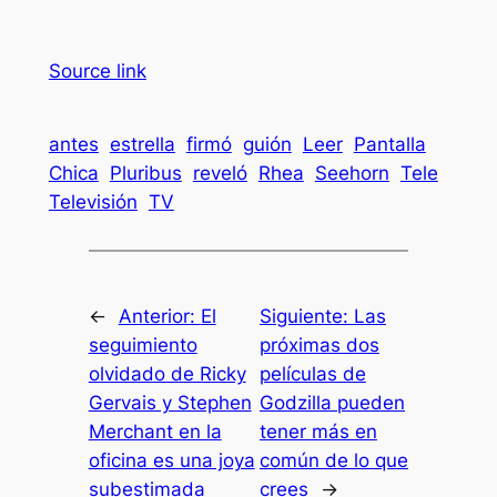
Source link
antes
estrella
firmó
guión
Leer
Pantalla
Chica
Pluribus
reveló
Rhea
Seehorn
Tele
Televisión
TV
←
Anterior:
El
Siguiente:
Las
seguimiento
próximas dos
olvidado de Ricky
películas de
Gervais y Stephen
Godzilla pueden
Merchant en la
tener más en
oficina es una joya
común de lo que
subestimada
crees
→