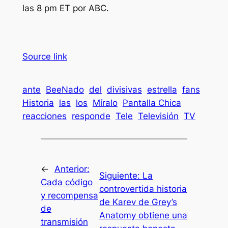
las 8 pm ET por ABC.
Source link
ante
BeeNado
del
divisivas
estrella
fans
Historia
las
los
Míralo
Pantalla Chica
reacciones
responde
Tele
Televisión
TV
←
Anterior:
Siguiente:
La
Cada código
controvertida historia
y recompensa
de Karev de Grey’s
de
Anatomy obtiene una
transmisión