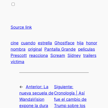
Source link
cine
cuando
estrella
Ghostface
hija
honor
nombra
original
Pantalla Grande
peliculas
Prescott
reacciona
Scream
Sídney
trailers
víctima
←
Anterior:
La
Siguiente:
nueva secuela de
Cronología | Así
WandaVision
fue el cambio de
expone la dura
Trump sobre los