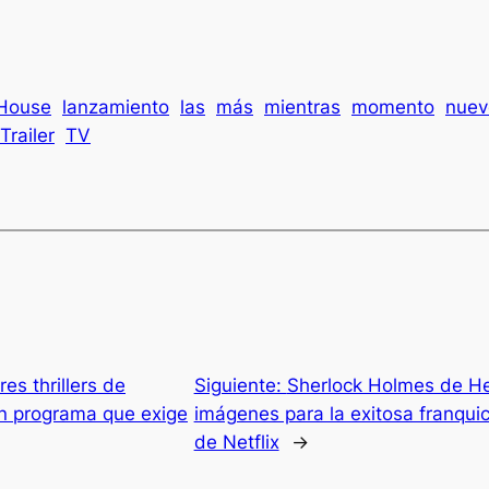
House
lanzamiento
las
más
mientras
momento
nuev
Trailer
TV
es thrillers de
Siguiente:
Sherlock Holmes de He
 un programa que exige
imágenes para la exitosa franquic
de Netflix
→