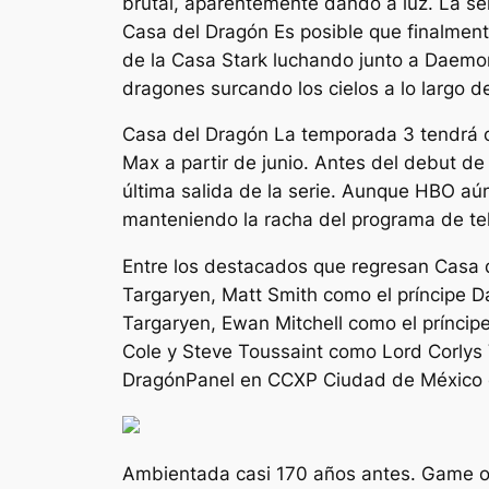
brutal, aparentemente dando a luz. La ser
Casa del Dragón
Es posible que finalmente
de la Casa Stark luchando junto a Daemo
dragones surcando los cielos a lo largo de
Casa del Dragón
La temporada 3 tendrá o
Max a partir de junio. Antes del debut d
última salida de la serie. Aunque HBO aún
manteniendo la racha del programa de te
Entre los destacados que regresan
Casa 
Targaryen, Matt Smith como el príncipe 
Targaryen, Ewan Mitchell como el príncip
Cole y Steve Toussaint como Lord Corlys V
Dragón
Panel en CCXP Ciudad de México el
Ambientada casi 170 años antes.
Game o