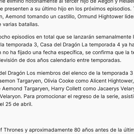
ie eliminó notoriamente al tercer hijo de Aegon y Helae
 presenten a su último hijo en los próximos episodios. T
n, Aemond tomando un castillo, Ormund Hightower lider
 varias batallas.
cho episodios en total que se lanzarán semanalmente
e la temporada 3,
Casa del Dragón
La temporada 4 ya ha
 no ha fijado una fecha específica, se confirma que la 
levisión de dos años calendario entre temporadas.
del Dragón
Los miembros del elenco de la temporada 3
Daemon Targaryen, Olivia Cooke como Alicent Hightower
e Aemond Targaryen, Harry Collett como Jacaerys Velar
elaryon. Para promocionar el regreso de la serie, asist
 25 de abril.
f Thrones
y aproximadamente 80 años antes de la última