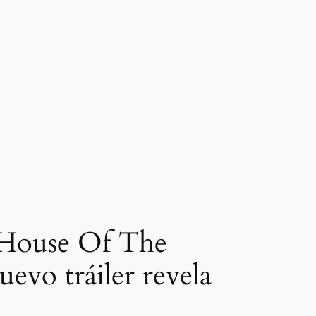
e House Of The
evo tráiler revela