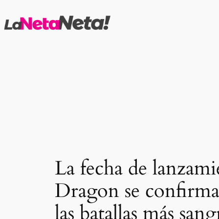
Saltar
al
contenido
La fecha de lanzam
Dragon se confirma 
las batallas más san