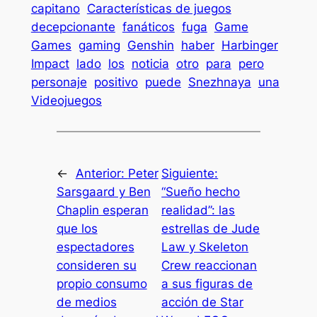
capitano
Características de juegos
decepcionante
fanáticos
fuga
Game
Games
gaming
Genshin
haber
Harbinger
Impact
lado
los
noticia
otro
para
pero
personaje
positivo
puede
Snezhnaya
una
Videojuegos
←
Anterior:
Peter
Siguiente:
Sarsgaard y Ben
“Sueño hecho
Chaplin esperan
realidad”: las
que los
estrellas de Jude
espectadores
Law y Skeleton
consideren su
Crew reaccionan
propio consumo
a sus figuras de
de medios
acción de Star