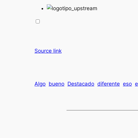
Source link
Algo
bueno
Destacado
diferente
eso
e