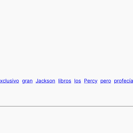
xclusivo
gran
Jackson
libros
los
Percy
pero
profecí