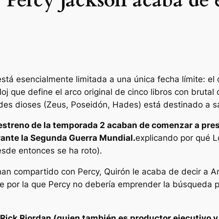
 Percy Jackson acaba de 
a está esencialmente limitada a una única fecha límite:
que define el arco original de cinco libros con brutal c
es dioses (Zeus, Poseidón, Hades) está destinado a sal
estreno de la temporada 2 acaban de comenzar a pres
urante la Segunda Guerra Mundial.
explicando por qué 
esde entonces se ha roto).
 han compartido con Percy, Quirón le acaba de decir a A
e por la que Percy no debería emprender la búsqueda pa
 Rick Riordan (quien también es productor ejecutivo y