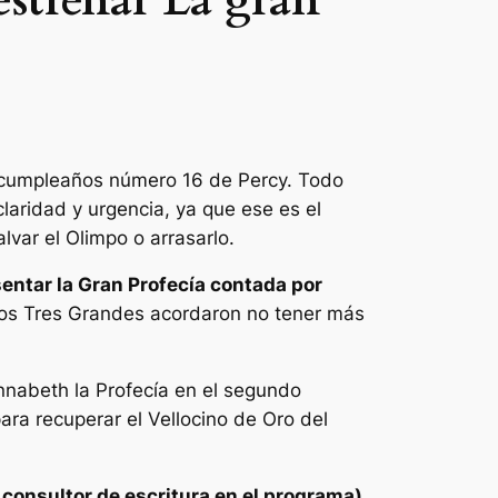
estrenar La gran
 el cumpleaños número 16 de Percy. Todo
laridad y urgencia, ya que ese es el
var el Olimpo o arrasarlo.
entar la Gran Profecía contada por
Los Tres Grandes acordaron no tener más
nnabeth la Profecía en el segundo
ra recuperar el Vellocino de Oro del
 consultor de escritura en el programa)