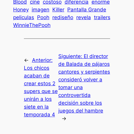
Blood
cine
costoso
diferencia
enorme
Honey
imagen
Killer
Pantalla Grande
peliculas
Pooh
rediseño
revela
trailers
WinnieThePooh
Siguiente:
El director
←
Anterior:
de Balada de pájaros
Los chicos
cantores y serpientes
acaban de
consideró volver a
crear estos 2
tomar una
supers que se
controvertida
unirán a los
decisión sobre los
siete en la
juegos del hambre
temporada 4
→