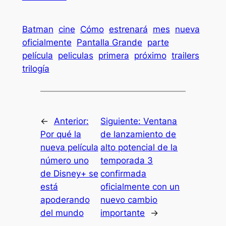
Batman
cine
Cómo
estrenará
mes
nueva
oficialmente
Pantalla Grande
parte
película
peliculas
primera
próximo
trailers
trilogía
←
Anterior:
Siguiente:
Ventana
Por qué la
de lanzamiento de
nueva película
alto potencial de la
número uno
temporada 3
de Disney+ se
confirmada
está
oficialmente con un
apoderando
nuevo cambio
del mundo
importante
→