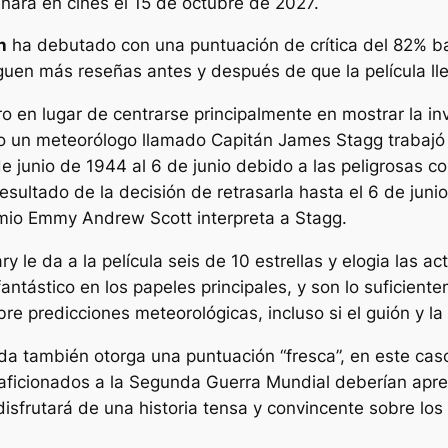
nará en cines el 15 de octubre de 2027.
n
ha debutado con una puntuación de crítica del 82% ba
uen más reseñas antes y después de que la película lle
ro en lugar de centrarse principalmente en mostrar la inv
ómo un meteorólogo llamado Capitán James Stagg trabajó
de junio de 1944 al 6 de junio debido a las peligrosas c
sultado de la decisión de retrasarla hasta el 6 de junio
emio Emmy Andrew Scott interpreta a Stagg.
 le da a la película seis de 10 estrellas y elogia las a
fantástico en los papeles principales, y son lo suficie
re predicciones meteorológicas, incluso si el guión y la
da también otorga una puntuación “fresca”, en este cas
 aficionados a la Segunda Guerra Mundial deberían apreci
 disfrutará de una historia tensa y convincente sobre lo