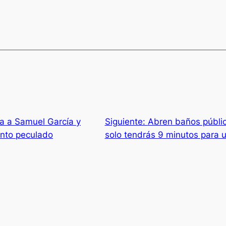
a a Samuel García y
Siguiente:
Abren baños públi
unto peculado
solo tendrás 9 minutos para u