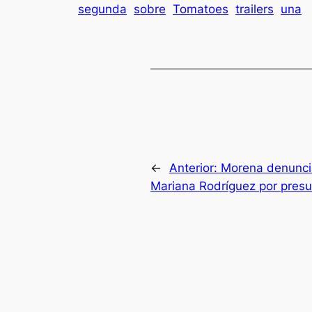
segunda
sobre
Tomatoes
trailers
una
←
Anterior:
Morena denunci
Mariana Rodríguez por pres