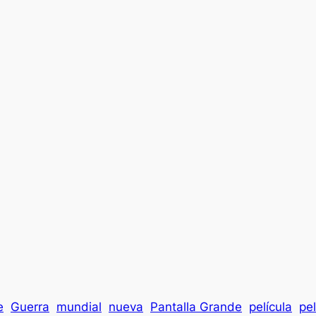
e
Guerra
mundial
nueva
Pantalla Grande
película
pel