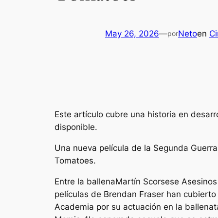
May 26, 2026
—
Neto
en
Ci
por
Este artículo cubre una historia en desa
disponible.
Una nueva película de la Segunda Guerra
Tomatoes.
Entre
la ballena
Martín Scorsese
Asesinos 
películas de Brendan Fraser han cubierto
Academia por su actuación en
la ballena
t