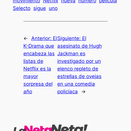
movimiento
Netflix
nueva
número
película
Selecto
sigue
uno
←
Anterior:
El
Siguiente:
El
K-Drama que
asesinato de Hugh
encabeza las
Jackman es
listas de
investigado por un
Netflix es la
elenco repleto de
mayor
estrellas de ovejas
sorpresa del
en una comedia
año
policíaca
→