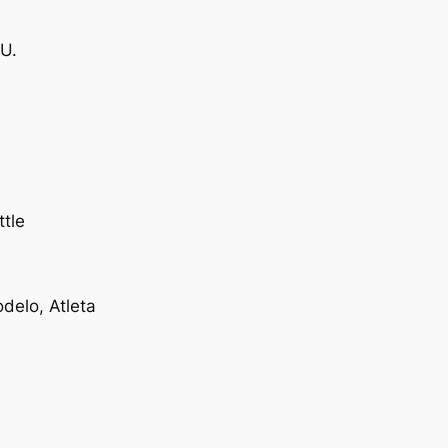
U.
ttle
odelo, Atleta