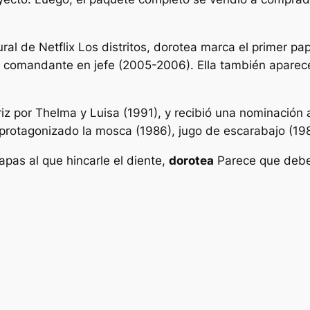
ral de Netflix
Los distritos
,
dorotea
marca el primer pap
C
comandante en jefe
(2005-2006). Ella también aparece
riz por
Thelma y Luisa
(1991), y recibió una nominación 
a protagonizado
la mosca
(1986),
jugo de escarabajo
(198
apas al que hincarle el diente,
dorotea
Parece que deber