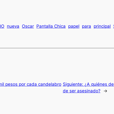
BO
nueva
Oscar
Pantalla Chica
papel
para
principal
il pesos por cada candelabro
Siguiente:
¿A quiénes de
de ser asesinado?
→