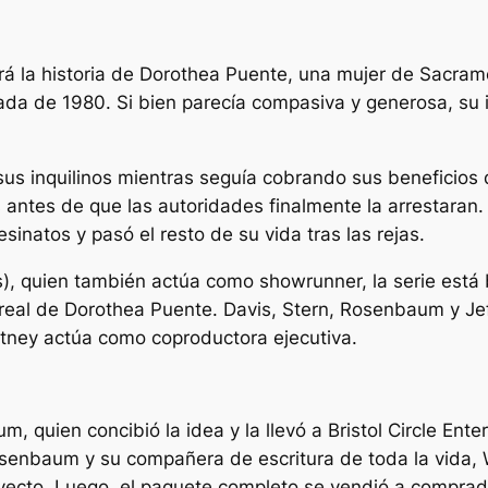
ará la historia de Dorothea Puente, una mujer de Sacram
cada de 1980. Si bien parecía compasiva y generosa, s
 sus inquilinos mientras seguía cobrando sus beneficios
antes de que las autoridades finalmente la arrestaran.
inatos y pasó el resto de su vida tras las rejas.
s
), quien también actúa como showrunner, la serie est
a real de Dorothea Puente. Davis, Stern, Rosenbaum y Je
itney actúa como coproductora ejecutiva.
 quien concibió la idea y la llevó a Bristol Circle Ent
Rosenbaum y su compañera de escritura de toda la vida, W
oyecto. Luego, el paquete completo se vendió a comprad