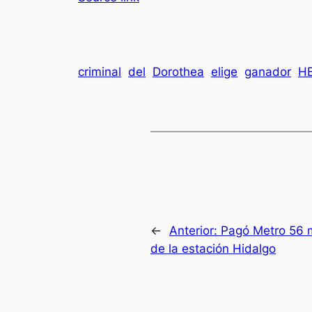
criminal
del
Dorothea
elige
ganador
H
←
Anterior:
Pagó Metro 56 m
de la estación Hidalgo