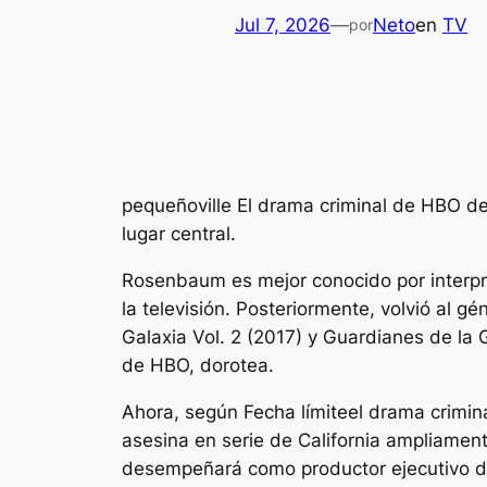
Jul 7, 2026
—
Neto
en
TV
por
pequeñoville
El drama criminal de HBO de
lugar central.
Rosenbaum es mejor conocido por interpr
la televisión. Posteriormente, volvió al 
Galaxia Vol. 2
(2017) y
Guardianes de la G
de HBO,
dorotea
.
Ahora, según
Fecha límite
el drama crimin
asesina en serie de California ampliamen
desempeñará como productor ejecutivo de