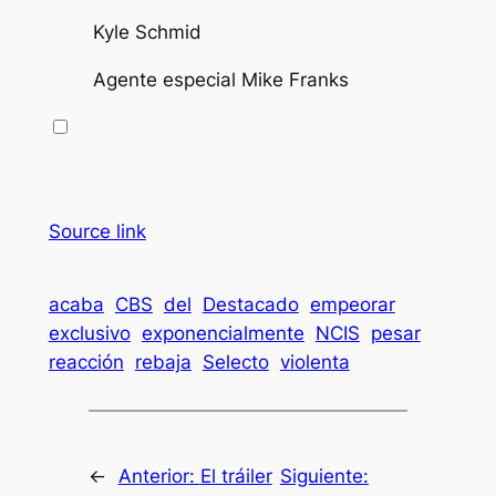
Kyle Schmid
Agente especial Mike Franks
Source link
acaba
CBS
del
Destacado
empeorar
exclusivo
exponencialmente
NCIS
pesar
reacción
rebaja
Selecto
violenta
←
Anterior:
El tráiler
Siguiente: