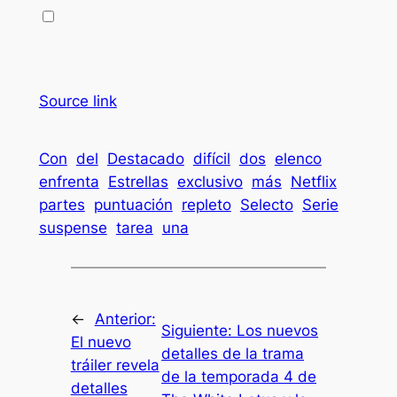
Source link
Con
del
Destacado
difícil
dos
elenco
enfrenta
Estrellas
exclusivo
más
Netflix
partes
puntuación
repleto
Selecto
Serie
suspense
tarea
una
←
Anterior:
Siguiente:
Los nuevos
El nuevo
detalles de la trama
tráiler revela
de la temporada 4 de
detalles