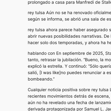
prolongado a casa para Manfredi de Stall
rey tulsa
Aún no se ha renovado oficialme
según se informa, se abrió una sala de es
rey tulsa
ahora parece haber asegurado s
abrir nuevas posibilidades narrativas. De
hacer solo dos temporadas, y ahora ha h
hablando con
En septiembre de 2025, Sta
tanto, retrasar la jubilación. “
Bueno, la mor
explicó la estrella. Y continuó: “
Sólo querí
salió, [I was like]no puedes renunciar a 
bombeando
.”
Cualquier noticia positiva sobre
rey tulsa
L
recientes movimientos detrás de escena, 
aún no ha revelado una fecha de lanzami
derivada protagonizada por Samuel L. J