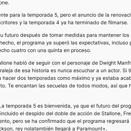
one.
nte para la temporada 5, pero el anuncio de la renovac
critores y la temporada 4 ya ha terminado de filmarse.
u futuro después de tomar medidas para mantener los c
 hecho, el programa ya superó las expectativas, incluso 
echo cuatro con una quinta en proceso.
llone habló de seguir con el personaje de Dwight Manfre
aleja de esa historia es nunca escuchar a un actor. Si t
a hacer dos temporadas como máximo y ya estaba acaba
esto. Te encantan las secuelas de todos modos, así que 
a temporada 5 es bienvenida, ya que el futuro del prog
incluido el despido del doble de acción de Stallone, Fr
ento, pero se ha confirmado que el programa regresar
ackson,
rey nola
también llegará a Paramount+.