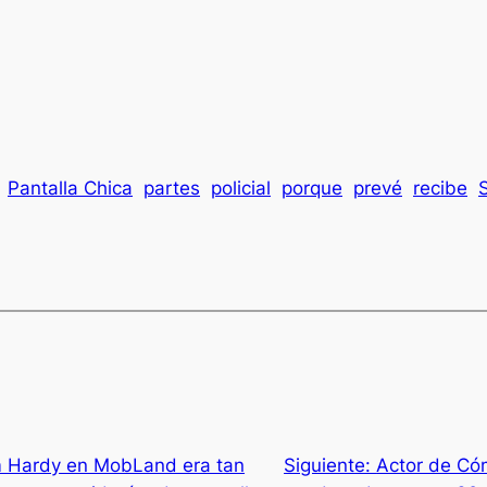
Pantalla Chica
partes
policial
porque
prevé
recibe
m Hardy en MobLand era tan
Siguiente:
Actor de Có