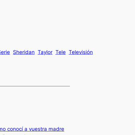
Serie
Sheridan
Taylor
Tele
Televisión
mo conocí a vuestra madre